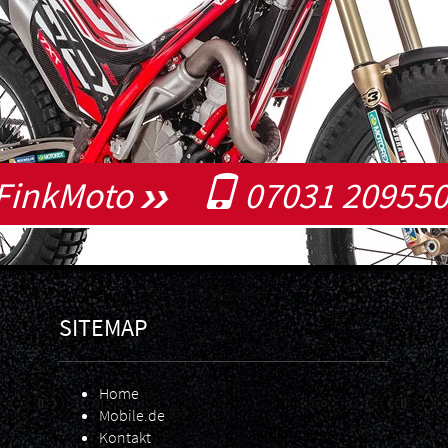
FinkMoto
07031 20955
SITEMAP
Home
Mobile.de
Kontakt