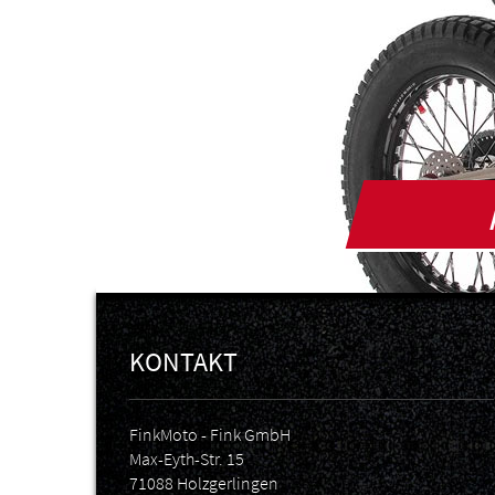
KONTAKT
FinkMoto - Fink GmbH
Max-Eyth-Str. 15
71088 Holzgerlingen