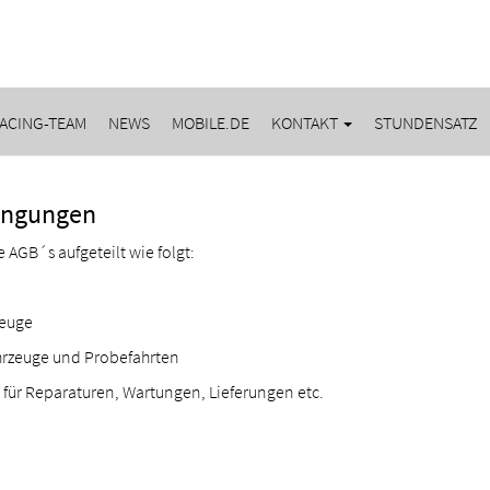
ACING-TEAM
NEWS
MOBILE.DE
KONTAKT
STUNDENSATZ
ingungen
e AGB´s aufgeteilt wie folgt:
zeuge
hrzeuge und Probefahrten
für Reparaturen, Wartungen, Lieferungen etc.