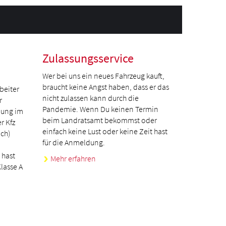
Zulassungsservice
Wer bei uns ein neues Fahrzeug kauft,
braucht keine Angst haben, dass er das
beiter
nicht zulassen kann durch die
r
Pandemie. Wenn Du keinen Termin
dung im
beim Landratsamt bekommst oder
r Kfz
einfach keine Lust oder keine Zeit hast
ch)
für die Anmeldung.
 hast
Mehr erfahren
lasse A