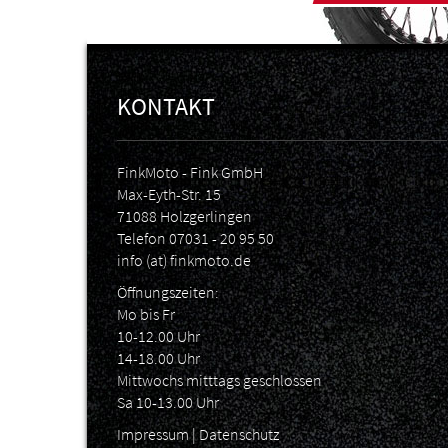
KONTAKT
FinkMoto - Fink GmbH
Max-Eyth-Str. 15
71088 Holzgerlingen
Telefon
07031 - 20 95 50
info (at) finkmoto.de
Öffnungszeiten:
Mo bis Fr
10-12.00 Uhr
14-18.00 Uhr
Mittwochs mitttags geschlossen
Sa 10-13.00 Uhr
Impressum
|
Datenschutz