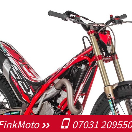
FinkMoto
07031 20955