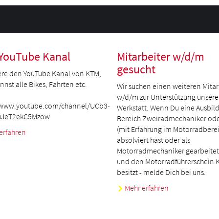
YouTube Kanal
Mitarbeiter w/d/m
gesucht
re den YouTube Kanal von KTM,
nst alle Bikes, Fahrten etc.
Wir suchen einen weiteren Mitar
w/d/m zur Unterstützung unsere
/www.youtube.com/channel/UCb3-
Werkstatt. Wenn Du eine Ausbil
uJeT2ekC5Mzow
Bereich Zweiradmechaniker ode
(mit Erfahrung im Motorradberei
erfahren
absolviert hast oder als
Motorradmechaniker gearbeitet
und den Motorradführerschein K
besitzt - melde Dich bei uns.
Mehr erfahren