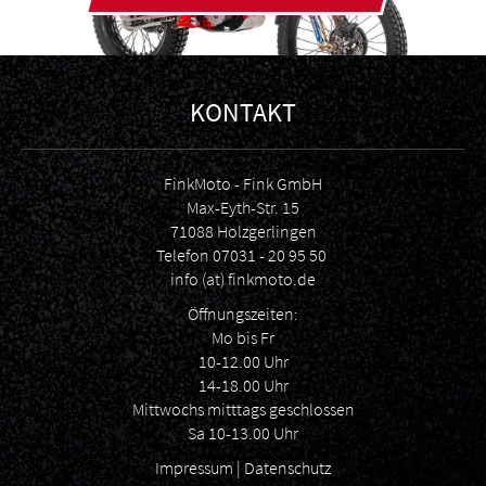
KONTAKT
FinkMoto - Fink GmbH
Max-Eyth-Str. 15
71088 Holzgerlingen
Telefon
07031 - 20 95 50
info (at) finkmoto.de
Öffnungszeiten:
Mo bis Fr
10-12.00 Uhr
14-18.00 Uhr
Mittwochs mitttags geschlossen
Sa 10-13.00 Uhr
Impressum
|
Datenschutz